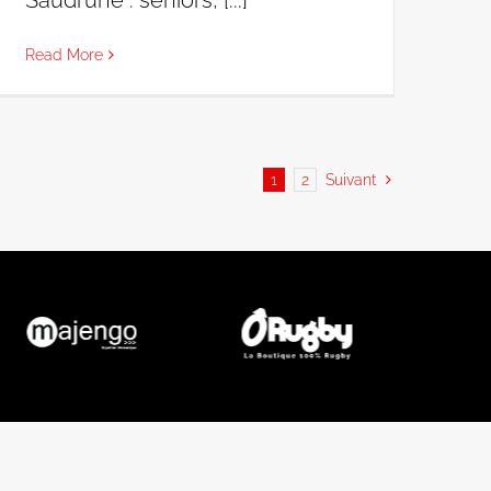
Saudrune : seniors, [...]
Read More
1
2
Suivant