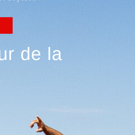
D
ur de la