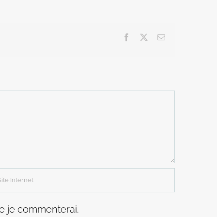
Facebook
X
Email
ue je commenterai.