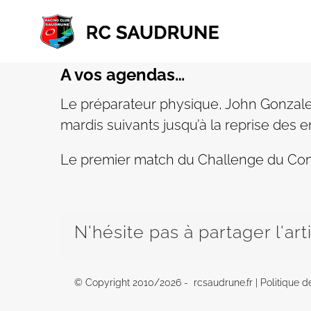
Passer
au
contenu
A vos agendas…
Le préparateur physique, John Gonzalez,
mardis suivants jusqu’à la reprise des 
Le premier match du Challenge du Comm
N'hésite pas à partager l'art
© Copyright 2010/
2026 - rcsaudrune.fr |
Politique d