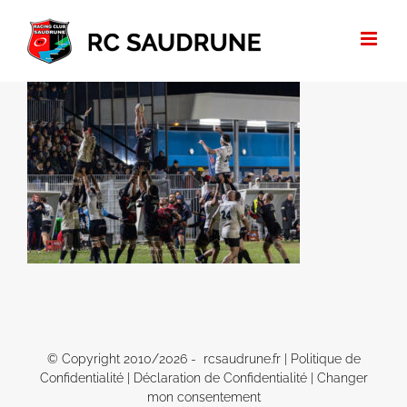
Passer
au
contenu
© Copyright 2010/
2026 - rcsaudrune.fr |
Politique de
Confidentialité
|
Déclaration de Confidentialité
|
Changer
mon consentement