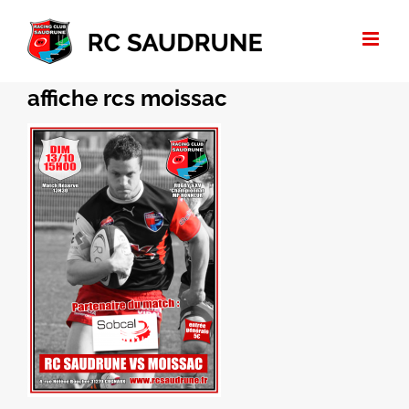
Passer
au
contenu
affiche rcs moissac