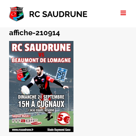
Passer
au
contenu
affiche-210914