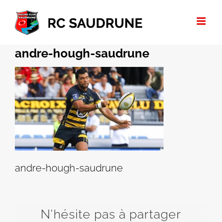
Passer
au
contenu
andre-hough-saudrune
andre-hough-saudrune
N'hésite pas à partager