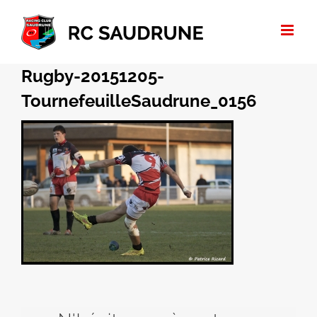
Passer
au
contenu
Rugby-20151205-
TournefeuilleSaudrune_0156