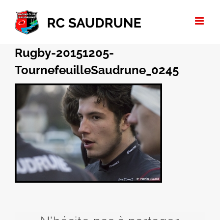
Passer
au
contenu
Rugby-20151205-
TournefeuilleSaudrune_0245