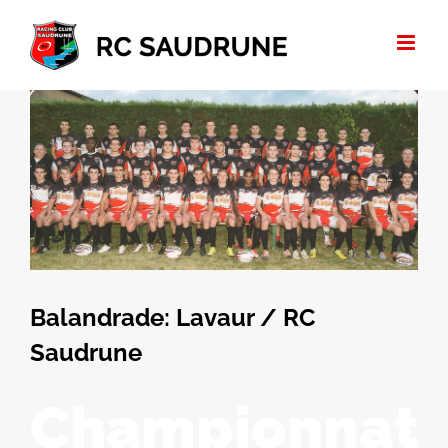
Passer
au
contenu
Voir
l'image
agrandie
Balandrade: Lavaur / RC
Saudrune
Championnat