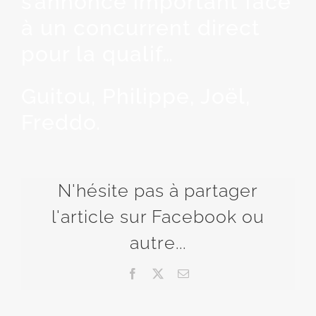
s’annonce important face
à un concurrent direct
pour la qualif…
Guitou, Philippe, Joël,
Freddo.
N'hésite pas à partager
l'article sur Facebook ou
autre...
Facebook
X
Email