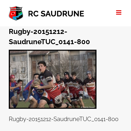
Passer
au
contenu
Rugby-20151212-
SaudruneTUC_0141-800
Rugby-20151212-SaudruneTUC_0141-800