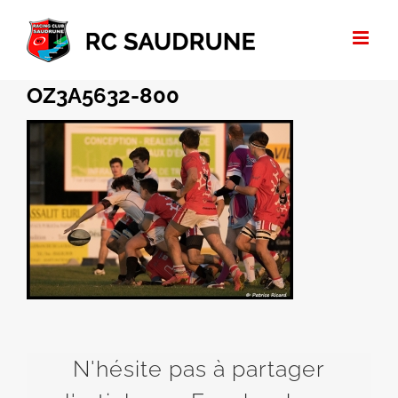
Passer
au
contenu
OZ3A5632-800
N'hésite pas à partager