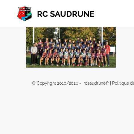
Passer
au
contenu
© Copyright 2010/
2026 - rcsaudrune.fr |
Politique d