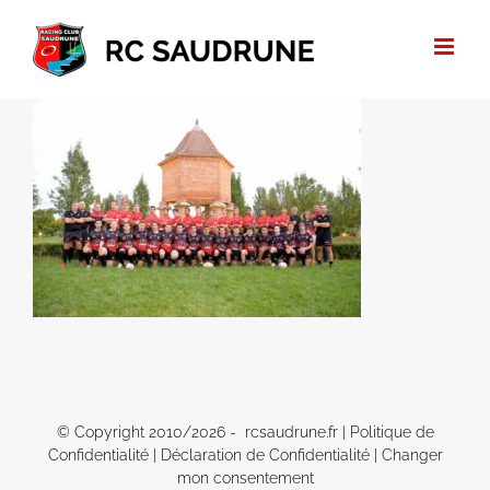
Passer
au
contenu
© Copyright 2010/
2026 - rcsaudrune.fr |
Politique de
Confidentialité
|
Déclaration de Confidentialité
|
Changer
mon consentement