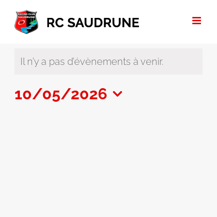
Passer
au
contenu
Il n’y a pas d’évènements à venir.
10/05/2026
Sélectionnez
une
date.