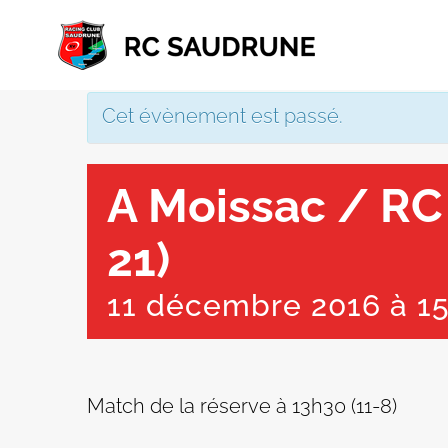
Passer
au
contenu
Cet évènement est passé.
A Moissac / RC
21)
11 décembre 2016 à 15
Match de la réserve à 13h30 (11-8)