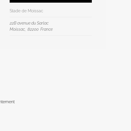
Stade de Moissac
22B avenue du Sarlac
Moissac
,
82200
France
ntement