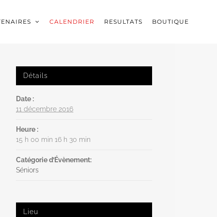
TENAIRES
CALENDRIER
RESULTATS
BOUTIQUE
Détails
Date :
11 décembre 2016
Heure :
15 h 00 min 16 h 30 min
Catégorie d’Évènement:
Séniors
Lieu