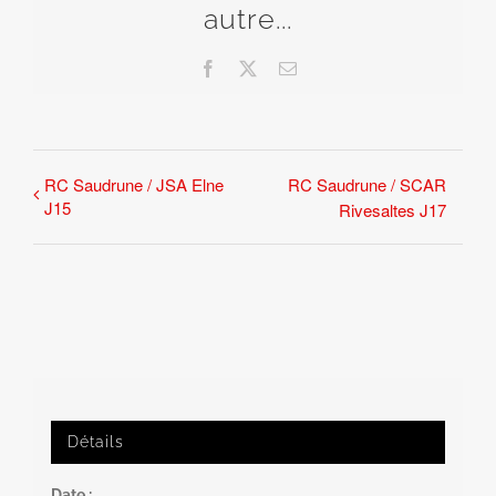
autre...
Facebook
X
Email
RC Saudrune / JSA Elne
RC Saudrune / SCAR
J15
Rivesaltes J17
Détails
Date :