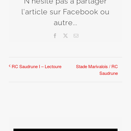
N'hésite pas à partager
l'article sur Facebook ou
autre...
Facebook
X
Email
Stade Marivalois / RC
RC Saudrune I – Lectoure
Saudrune