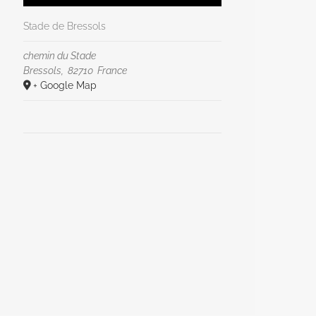
Stade de Bressols
chemin du Stade
Bressols
,
82710
France
+ Google Map