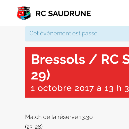
Passer
au
contenu
Cet évènement est passé.
Bressols / RC 
29)
1 octobre 2017 à 13 h 
Match de la réserve 13:30
(23-28)