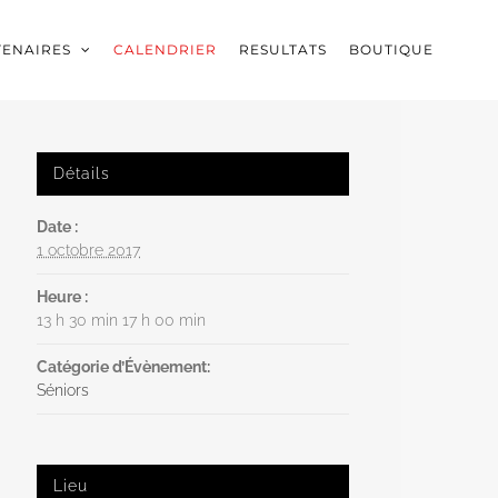
TENAIRES
CALENDRIER
RESULTATS
BOUTIQUE
Détails
Date :
1 octobre 2017
Heure :
13 h 30 min 17 h 00 min
Catégorie d’Évènement:
Séniors
Lieu