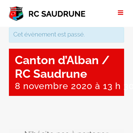
Passer
au
contenu
Cet évènement est passé.
Canton d’Alban /
RC Saudrune
8 novembre 2020 à 13 h 3