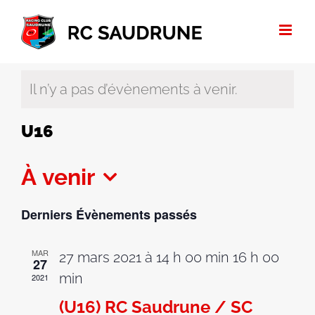
Passer
au
contenu
Il n’y a pas d’évènements à venir.
U16
À venir
Sélectionnez
Derniers Évènements passés
une
date.
MAR
27 mars 2021 à 14 h 00 min
16 h 00
27
min
2021
(U16) RC Saudrune / SC