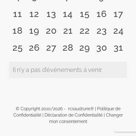
évènement,
évènement,
évènement,
évènement,
évènement,
évènem
évèn
0
0
0
0
0
0
0
11
12
13
14
15
16
17
évènement,
évènement,
évènement,
évènement,
évènement,
évèneme
évèn
0
0
0
0
0
0
0
18
19
20
21
22
23
24
évènement,
évènement,
évènement,
évènement,
évènement,
évèneme
évèn
0
0
0
0
0
0
0
25
26
27
28
29
30
31
évènement,
évènement,
évènement,
évènement,
évènement,
évèneme
évèn
Il n’y a pas d’évènements à venir.
© Copyright 2010/
2026 - rcsaudrune.fr |
Politique de
Confidentialité
|
Déclaration de Confidentialité
|
Changer
mon consentement