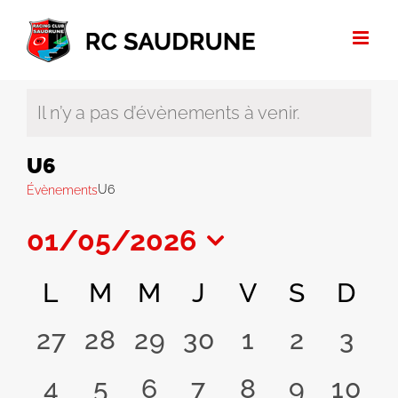
Passer
au
contenu
Il n’y a pas d’évènements à venir.
U6
U6
Évènements
01/05/2026
Sélectionnez
Calendrier
L
M
M
J
V
S
D
une
date.
de
0
0
0
0
0
0
0
27
28
29
30
1
2
3
évènement,
évènement,
évènement,
évènement,
évènement
évènem
évè
Évènements
0
0
0
0
0
0
0
4
5
6
7
8
9
10