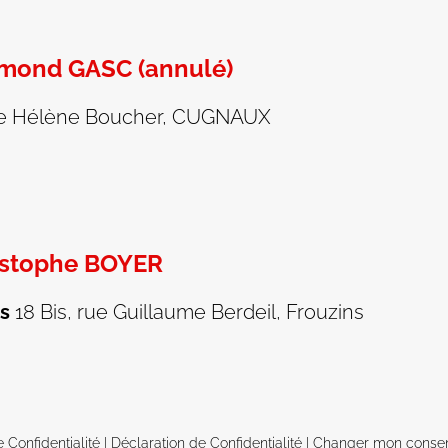
mond GASC (annulé)
ue Hélène Boucher, CUGNAUX
istophe BOYER
ns
18 Bis, rue Guillaume Berdeil, Frouzins
e Confidentialité
|
Déclaration de Confidentialité
|
Changer mon conse