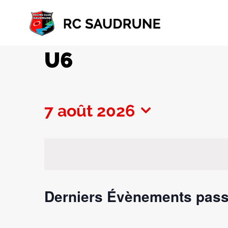
Passer
au
contenu
U6
7 août 2026
Sélectionnez
une
date.
Derniers Évènements pas