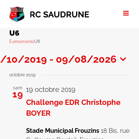
Passer
au
contenu
U6
U6
Évènements
9/10/2019
 - 
09/08/2026
lectionnez
octobre 2019
ne
te.
sam
19 octobre 2019
19
Challenge EDR Christophe
BOYER
Stade Municipal Frouzins
18 Bis, rue