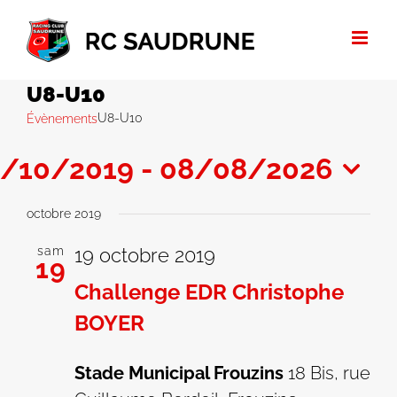
Passer
au
contenu
U8-U10
U8-U10
Évènements
9/10/2019
 - 
08/08/2026
lectionnez
octobre 2019
ne
te.
sam
19 octobre 2019
19
Challenge EDR Christophe
BOYER
Stade Municipal Frouzins
18 Bis, rue