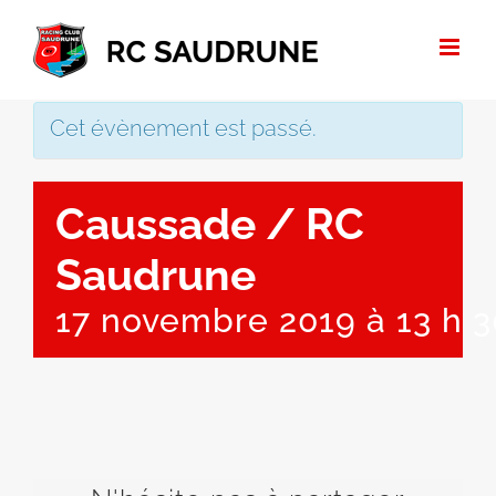
Passer
au
contenu
Cet évènement est passé.
Caussade / RC
Saudrune
17 novembre 2019 à 13 h 