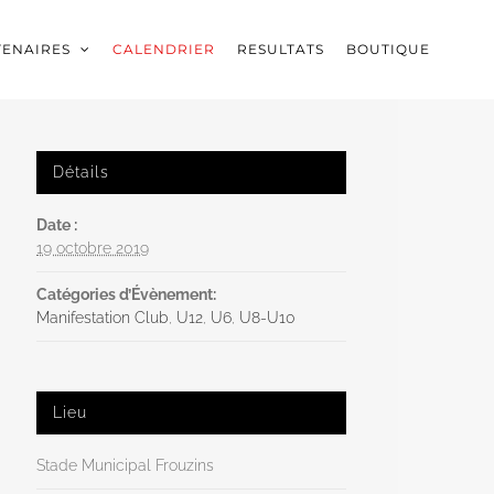
TENAIRES
CALENDRIER
RESULTATS
BOUTIQUE
Détails
Date :
19 octobre 2019
Catégories d’Évènement:
Manifestation Club
,
U12
,
U6
,
U8-U10
Lieu
Stade Municipal Frouzins