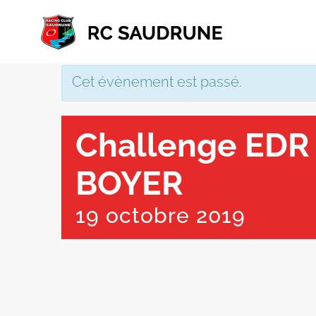
Passer
au
contenu
Cet évènement est passé.
Challenge EDR
BOYER
19 octobre 2019