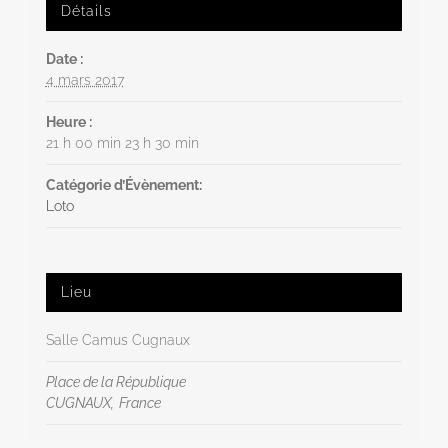
Détails
Date :
4 mars 2017
Heure :
21 h 00 min 23 h 30 min
Catégorie d’Évènement:
Loto
Lieu
Salle Camus Cugnaux
Place de la République
CUGNAUX
,
France