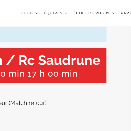
CLUB
ÉQUIPES
ÉCOLE DE RUGBY
PAR
n / Rc Saudrune
30 min
17 h 00 min
r (Match retour)