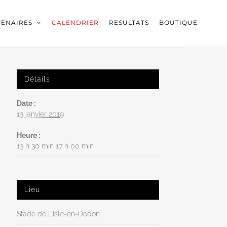
TENAIRES
CALENDRIER
RESULTATS
BOUTIQUE
Détails
Date :
13 janvier 2019
Heure :
13 h 30 min 17 h 00 min
Lieu
Stade de L’Isle-en-Dodon