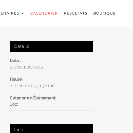
TENAIRES
CALENDRIER
RESULTATS
BOUTIQUE
Détails
Date :
9 novembre 2019
Heure :
21 h 00 min 23 h 30 min
Catégorie d’Évènement:
Loto
Lieu