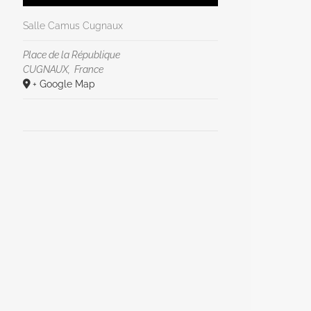
Salle Camus Cugnaux
Place de la République
CUGNAUX
,
France
+ Google Map