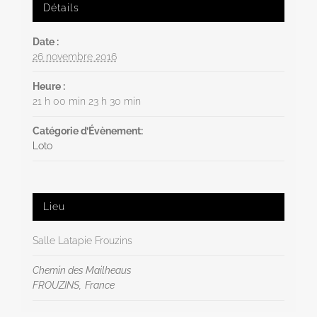
Détails
Date :
26 novembre 2016
Heure :
21 h 00 min 23 h 30 min
Catégorie d’Évènement:
Loto
Lieu
Salle Latapie Frouzins
Chemin des Mailheaus
FROUZINS
,
France