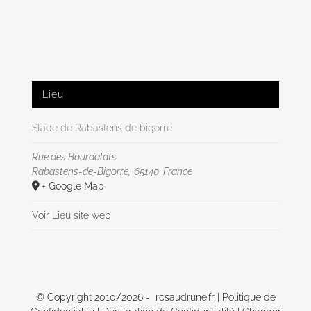
Lieu
Stade de Rabastens de bigorre
Rue des Bourdalats
Rabastens-de-Bigorre
,
65140
France
+ Google Map
Voir Lieu site web
© Copyright 2010/
2026 - rcsaudrune.fr |
Politique de