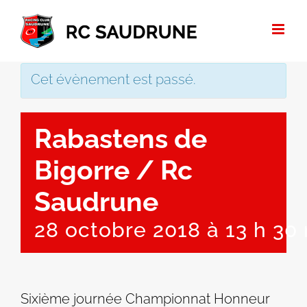
Passer
au
contenu
Cet évènement est passé.
Rabastens de
Bigorre / Rc
Saudrune
28 octobre 2018 à 13 h 30
Sixième journée Championnat Honneur