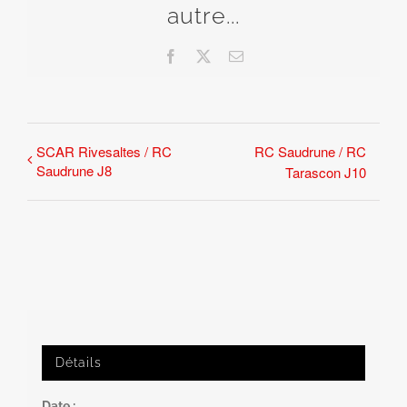
autre...
Facebook
X
Email
SCAR Rivesaltes / RC
RC Saudrune / RC
Saudrune J8
Tarascon J10
Détails
Date :