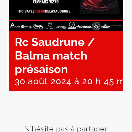
Rc Saudrune /
Balma match
présaison
30 août 2024 à 20 h 45 mi
N'hésite pas à partager