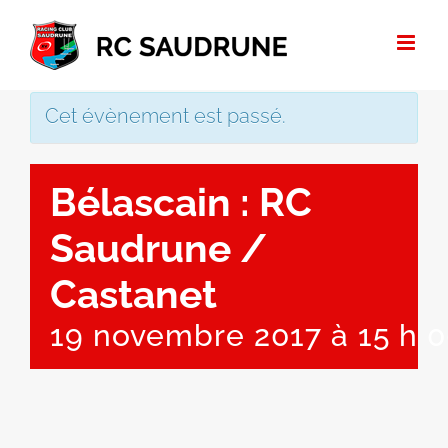
Passer
au
contenu
Cet évènement est passé.
Bélascain : RC
Saudrune /
Castanet
19 novembre 2017 à 15 h 