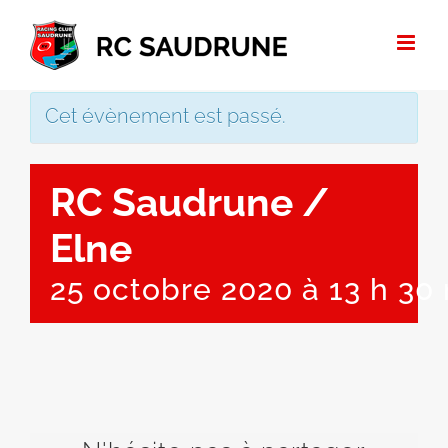
Passer
au
contenu
Cet évènement est passé.
RC Saudrune /
Elne
25 octobre 2020 à 13 h 30