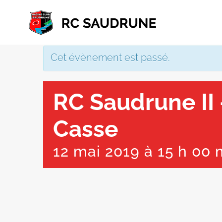
Passer
au
contenu
Cet évènement est passé.
RC Saudrune II
Casse
12 mai 2019 à 15 h 00 