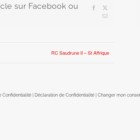
ticle sur Facebook ou
Facebook
X
Email
RC Saudrune II – St Affrique
e Confidentialité
|
Déclaration de Confidentialité
|
Changer mon conse