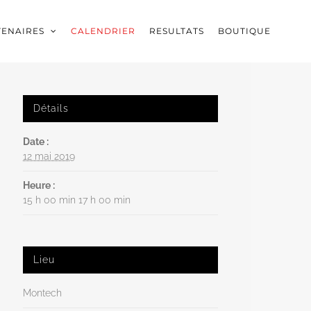
TENAIRES
CALENDRIER
RESULTATS
BOUTIQUE
Détails
Date :
12 mai 2019
Heure :
15 h 00 min 17 h 00 min
Lieu
Montech