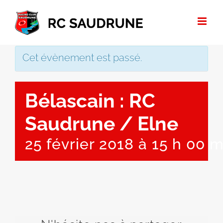
Passer
au
contenu
Cet évènement est passé.
Bélascain : RC
Saudrune / Elne
25 février 2018 à 15 h 00 m