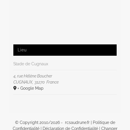
Lieu
Stade de Cugnaux
4, rue Hélène Boucher
CUGNAUX
,
31270
France
+ Google Map
© Copyright 2010/
2026 - rcsaudrune.fr |
Politique de
Confidentialité
|
Déclaration de Confidentialité
|
Changer