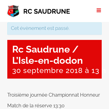
Passer
au
contenu
Cet évènement est passé.
Rc Saudrune /
L’Isle-en-dodon
30 septembre 2018 à 13 h
Troisième journée Championnat Honneur
Match de la réserve 13:30