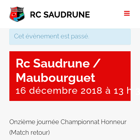
Passer
au
contenu
Cet évènement est passé.
Rc Saudrune /
Maubourguet
16 décembre 2018 à 13 h 
Onzième journée Championnat Honneur
(Match retour)