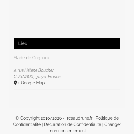
Lieu
Stade de Cugnaux
4, rue Hélène Boucher
CUGNAUX
,
31270
France
+ Google Map
© Copyright 2010/
2026 - rcsaudrune.fr |
Politique de
Confidentialité
|
Déclaration de Confidentialité
|
Changer
mon consentement