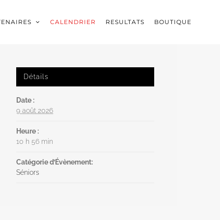
TENAIRES
CALENDRIER
RESULTATS
BOUTIQUE
Détails
Date :
9 août 2026
Heure :
10 h 56 min
Catégorie d’Évènement:
Séniors