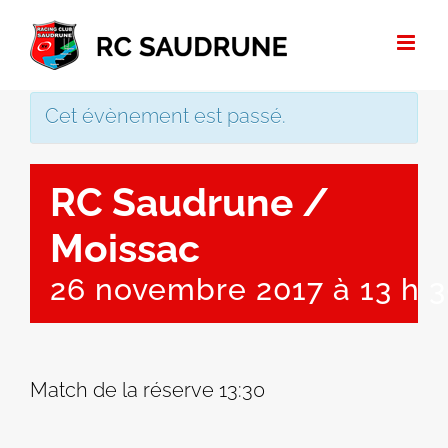
Passer
au
contenu
Cet évènement est passé.
RC Saudrune /
Moissac
26 novembre 2017 à 13 h 
Match de la réserve 13:30