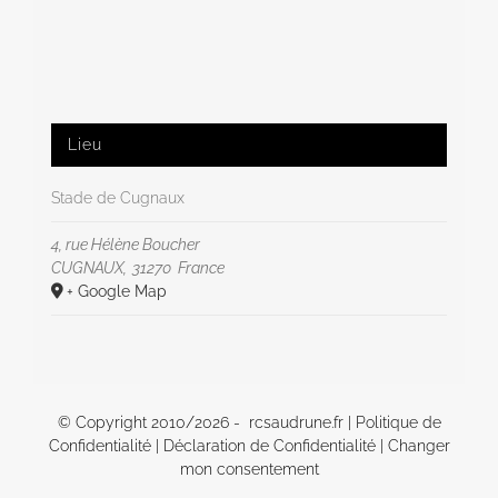
Lieu
Stade de Cugnaux
4, rue Hélène Boucher
CUGNAUX
,
31270
France
+ Google Map
© Copyright 2010/
2026 - rcsaudrune.fr |
Politique de
Confidentialité
|
Déclaration de Confidentialité
|
Changer
mon consentement