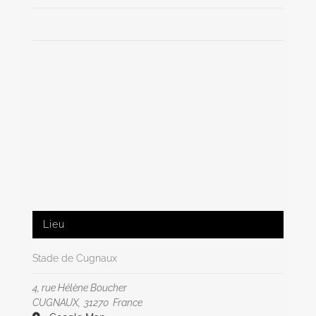
Lieu
Stade de Cugnaux
4, rue Hélène Boucher
CUGNAUX
,
31270
France