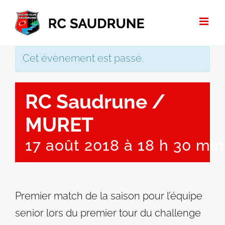
Passer
au
contenu
Cet évènement est passé.
RC Saudrune /
MURET
17 août 2018 à 18 h 30 min
Premier match de la saison pour l’équipe
senior lors du premier tour du challenge