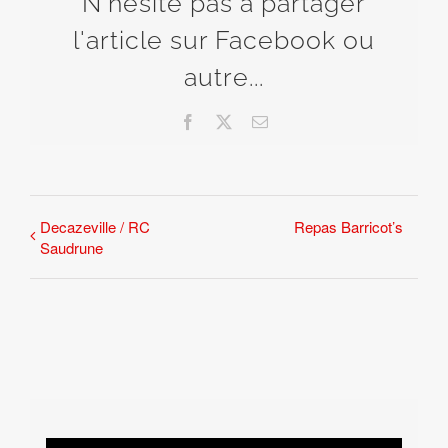
N'hésite pas à partager
l'article sur Facebook ou
autre...
Facebook
X
Email
Decazeville / RC
Repas Barricot’s
Saudrune