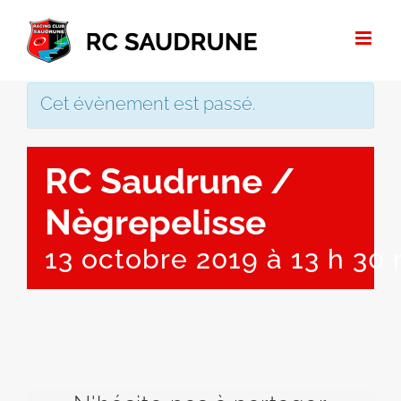
Passer
au
contenu
Cet évènement est passé.
RC Saudrune /
Nègrepelisse
13 octobre 2019 à 13 h 30