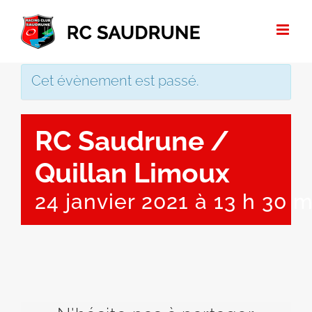
Passer
au
contenu
Cet évènement est passé.
RC Saudrune /
Quillan Limoux
24 janvier 2021 à 13 h 30 m