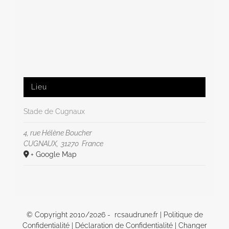
Lieu
Stade de Cugnaux
4, rue Hélène Boucher
CUGNAUX
,
31270
France
+ Google Map
© Copyright 2010/
2026 - rcsaudrune.fr |
Politique de
Confidentialité
|
Déclaration de Confidentialité
|
Changer