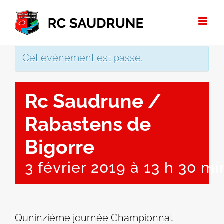
Passer
au
contenu
Cet évènement est passé.
Rc Saudrune /
Rabastens de
Bigorre
3 février 2019 à 13 h 30 mi
Quninzième journée Championnat