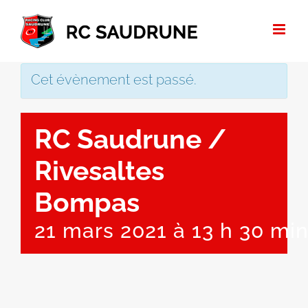
Passer
au
contenu
Cet évènement est passé.
RC Saudrune /
Rivesaltes
Bompas
21 mars 2021 à 13 h 30 mi