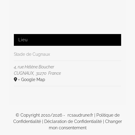
Lieu
Stade de Cugnaux
4, rue Hélène Boucher
CUGNAUX
,
31270
France
+ Google Map
© Copyright 2010/
2026 - rcsaudrune.fr |
Politique de
Confidentialité
|
Déclaration de Confidentialité
|
Changer
mon consentement