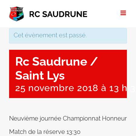
Passer
au
contenu
Cet évènement est passé.
Rc Saudrune /
Saint Lys
25 novembre 2018 à 13 h 
Neuvième journée Championnat Honneur
Match de la réserve 13:30