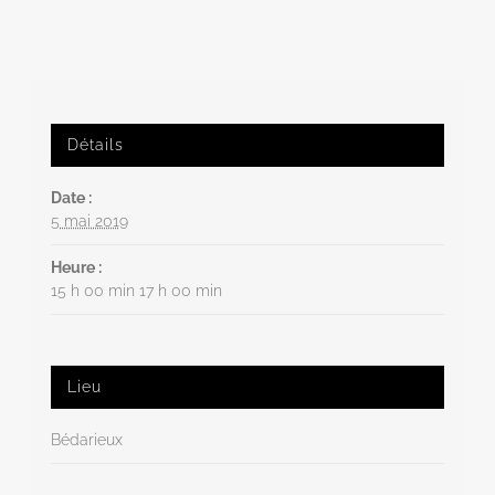
Détails
Date :
5 mai 2019
Heure :
15 h 00 min 17 h 00 min
Lieu
Bédarieux