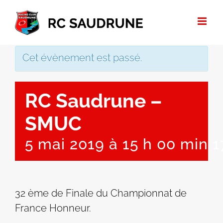
Passer
au
contenu
Cet évènement est passé.
RC Saudrune –
SMUC
5 mai 2019 à 15 h 00 min
1
32 ème de Finale du Championnat de
France Honneur.