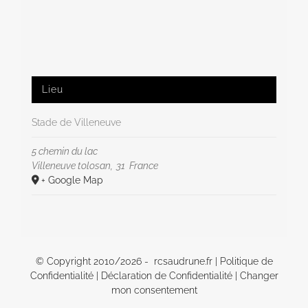
Lieu
Stade de Villeneuve
5 chemin du lac
Villeneuve tolosan
,
31
France
+ Google Map
© Copyright 2010/
2026 - rcsaudrune.fr |
Politique de
Confidentialité
|
Déclaration de Confidentialité
|
Changer
mon consentement