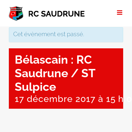
Passer
au
contenu
Cet évènement est passé.
Bélascain : RC
Saudrune / ST
Sulpice
17 décembre 2017 à 15 h 